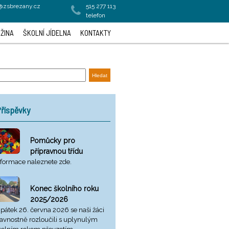
a@zsbrezany.cz
515 277 113
telefon
ŽINA
ŠKOLNÍ JÍDELNA
KONTAKTY
říspěvky
Pomůcky pro
přípravnou třídu
nformace naleznete zde.
Konec školního roku
2025/2026
 pátek 26. června 2026 se naši žáci
lavnostně rozloučili s uplynulým