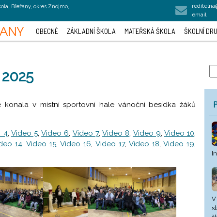
rediteln
kola, Břežany, okres Znojmo,
email
OBECNÉ
ZÁKLADNÍ ŠKOLA
MATEŘSKÁ ŠKOLA
ŠKOLNÍ DRU
 2025
P
e konala v místní sportovní hale vánoční besídka žáků
 4
,
Video 5
,
Video 6
,
Video 7
,
Video 8
,
Video 9
,
Video 10
,
deo 14
,
Video 15
,
Video 16
,
Video 17
,
Video 18
,
Video 19
,
I
V
s