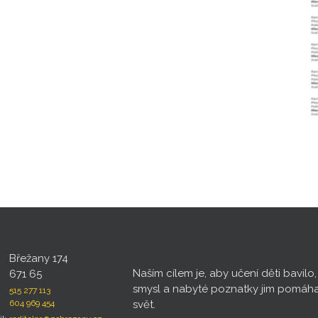
Břežany 174
Naším cílem je, aby učení děti bavilo
671 65
smysl a nabyté poznatky jim pomáh
515 277 113
604 969 454
svět.