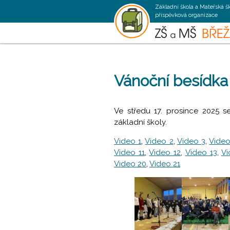
Základní škola a Mateřská š
příspěvková organizace
Vánoční besídka
Ve středu 17. prosince 2025 s
základní školy.
Video 1
,
Video 2
,
Video 3
,
Video
Video 11
,
Video 12
,
Video 13
,
Vi
Video 20
,
Video 21