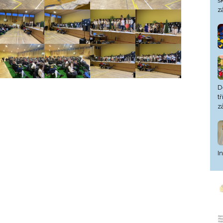
š
z
D
t
z
I