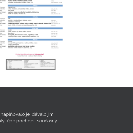
, naplňovalo je, dávalo jim
aly lépe pochopit současný