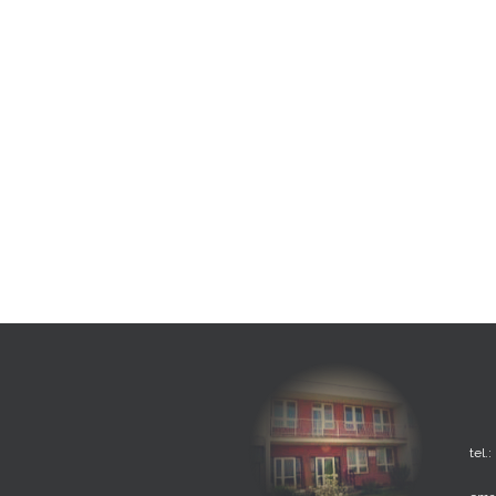
tel.: