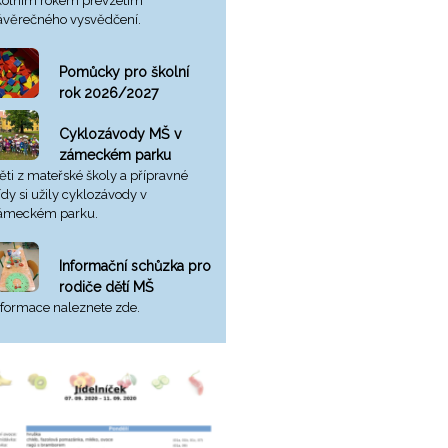
kolním rokem převzetím
ávěrečného vysvědčení.
Pomůcky pro školní
rok 2026/2027
Cyklozávody MŠ v
zámeckém parku
ěti z mateřské školy a přípravné
řídy si užily cyklozávody v
ámeckém parku.
Informační schůzka pro
rodiče dětí MŠ
nformace naleznete zde.