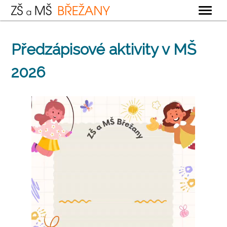
OBECNÉ
Předzápisové aktivity v MŠ
ZÁKLADNÍ ŠKOLA
2026
MATEŘSKÁ ŠKOLA
ŠKOLNÍ DRUŽINA
ŠKOLNÍ JÍDELNA
KONTAKTY