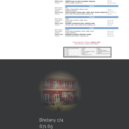
Břežany 174
671 65