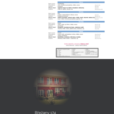
Břežany 174