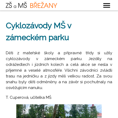
OBECNÉ
Cyklozávody MŠ v
ZÁKLADNÍ ŠKOLA
zámeckém parku
MATEŘSKÁ ŠKOLA
ŠKOLNÍ DRUŽINA
Děti z mateřské školy a přípravné třídy si užily
ŠKOLNÍ JÍDELNA
cyklozávody v zámeckém parku. Jezdily na
odrážedlech i jízdních kolech a celá akce se nesla v
KONTAKTY
příjemné a veselé atmosféře. Všichni závodníci zvládli
trasu na jedničku a z jízdy měli velkou radost. Za svou
snahu byly děti odměněny a na závěr si pochutnaly na
osvěžujícím nanuku.
T. Cuperová, učitelka MŠ