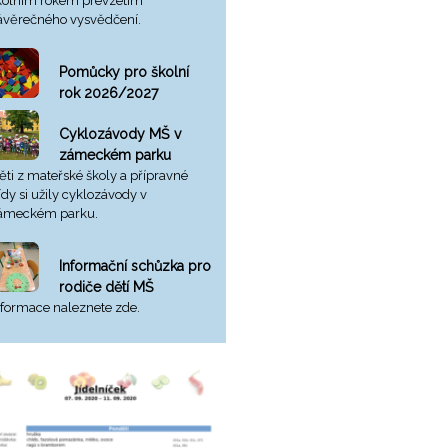
kolním rokem převzetím
ávěrečného vysvědčení.
Pomůcky pro školní
rok 2026/2027
Cyklozávody MŠ v
zámeckém parku
ěti z mateřské školy a přípravné
řídy si užily cyklozávody v
ámeckém parku.
Informační schůzka pro
rodiče dětí MŠ
nformace naleznete zde.