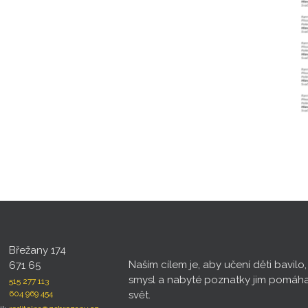
Břežany 174
Naším cílem je, aby učení děti bavilo
671 65
smysl a nabyté poznatky jim pomáh
515 277 113
604 969 454
svět.