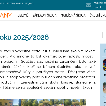
rediteln
kola, Břežany, okres Znojmo,
email
OBECNÉ
ZÁKLADNÍ ŠKOLA
MATEŘSKÁ ŠKOLA
ŠKOLNÍ DRU
roku 2025/2026
P
i žáci slavnostně rozloučili s uplynulým školním rokem
ení. Pro mnohé to byl okamžik plný radosti, hrdosti i
h prázdnin. Součástí slavnostního zakončení bylo také
odměn žákům, kteří se během školního roku aktivně
pomerančové kůry a použitých baterií. Děkujeme všem
I
oru a zodpovědný přístup k ochraně životního prostředí.
rodičům i zaměstnancům školy krásné, slunečné a
. Těšíme se na společné setkání opět v novém školním
V
s