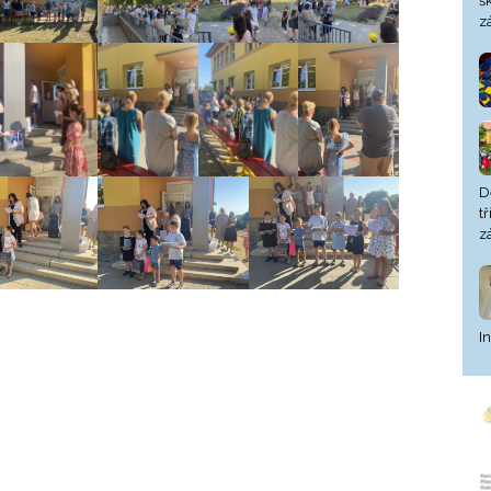
š
z
D
t
z
I