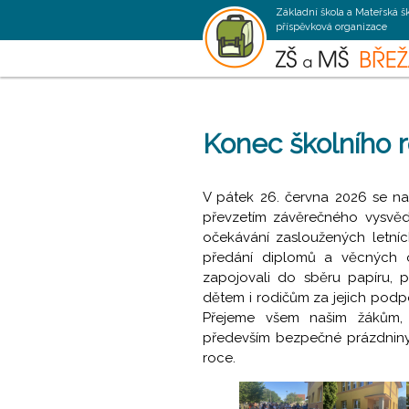
Základní škola a Mateřská š
příspěvková organizace
Konec školního 
V pátek 26. června 2026 se naš
převzetím závěrečného vysvědč
očekávání zasloužených letníc
předání diplomů a věcných 
zapojovali do sběru papíru, 
dětem i rodičům za jejich podp
Přejeme všem našim žákům, 
především bezpečné prázdniny
roce.