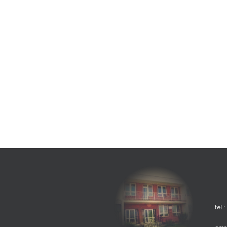
tel.: