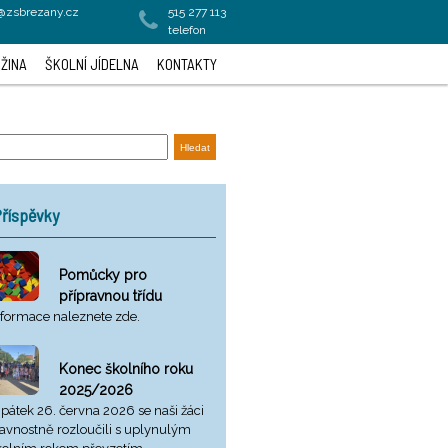
a@zsbrezany.cz
515 277 113
telefon
ŽINA
ŠKOLNÍ JÍDELNA
KONTAKTY
říspěvky
Pomůcky pro
přípravnou třídu
nformace naleznete zde.
Konec školního roku
2025/2026
 pátek 26. června 2026 se naši žáci
lavnostně rozloučili s uplynulým