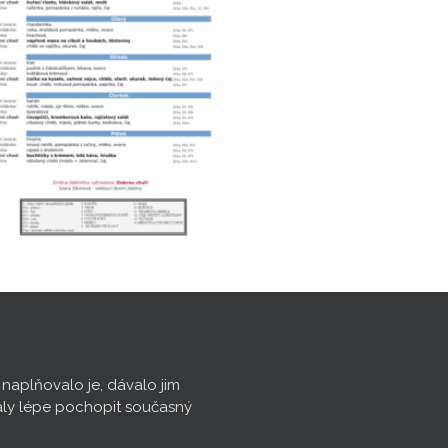
, naplňovalo je, dávalo jim
aly lépe pochopit současný