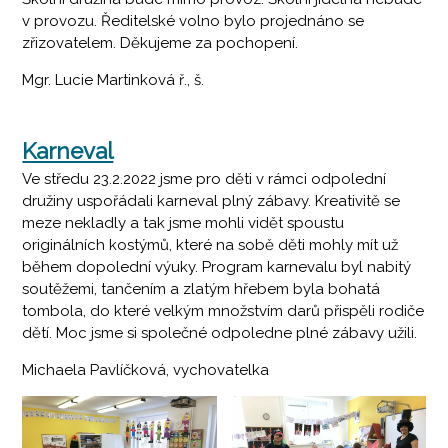
v provozu. Ředitelské volno bylo projednáno se
zřizovatelem. Děkujeme za pochopení.
Mgr. Lucie Martinková ř., š.
Karneval
Ve středu 23.2.2022 jsme pro děti v rámci odpolední
družiny uspořádali karneval plný zábavy. Kreativitě se
meze nekladly a tak jsme mohli vidět spoustu
originálních kostýmů, které na sobě děti mohly mít už
během dopolední výuky. Program karnevalu byl nabitý
soutěžemi, tančením a zlatým hřebem byla bohatá
tombola, do které velkým množstvím darů přispěli rodiče
dětí. Moc jsme si společné odpoledne plné zábavy užili.
Michaela Pavlíčková, vychovatelka