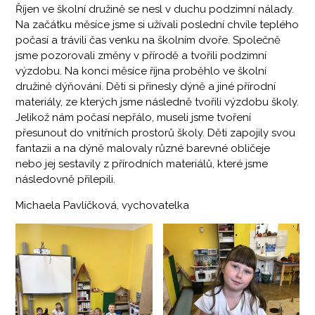
Říjen ve školní družině se nesl v duchu podzimní nálady.
Na začátku měsíce jsme si užívali poslední chvíle teplého
počasí a trávili čas venku na školním dvoře. Společně
jsme pozorovali změny v přírodě a tvořili podzimní
výzdobu. Na konci měsíce října proběhlo ve školní
družině dýňování. Děti si přinesly dýně a jiné přírodní
materiály, ze kterých jsme následně tvořili výzdobu školy.
Jelikož nám počasí nepřálo, museli jsme tvoření
přesunout do vnitřních prostorů školy. Děti zapojily svou
fantazii a na dýně malovaly různé barevné obličeje
nebo jej sestavily z přírodních materiálů, které jsme
následovně přilepili.
Michaela Pavlíčková, vychovatelka