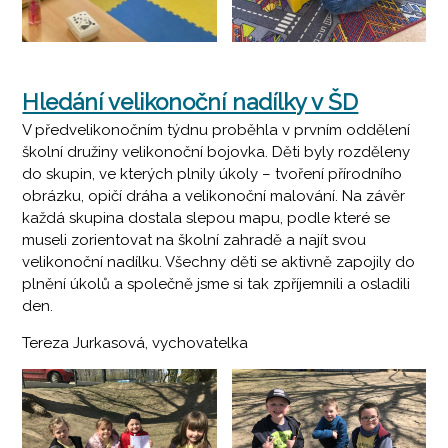
Hledání velikonoční nadílky v ŠD
V předvelikonočním týdnu proběhla v prvním oddělení
školní družiny velikonoční bojovka. Děti byly rozděleny
do skupin, ve kterých plnily úkoly – tvoření přírodního
obrázku, opičí dráha a velikonoční malování. Na závěr
každá skupina dostala slepou mapu, podle které se
museli zorientovat na školní zahradě a najít svou
velikonoční nadílku. Všechny děti se aktivně zapojily do
plnění úkolů a společně jsme si tak zpříjemnili a osladili
den.
Tereza Jurkasová, vychovatelka