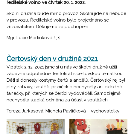
ředitelské volno ve čtvrtek 20. 1. 2022.
Školní družina bude mimo provoz. Školní jídelna nebude
v provozu. Ředitelské volno bylo projednáno se
zřizovatelem. Děkujeme za pochopení.
Mgr. Lucie Martinková ř., š.
Čertovský den v družině 2021
V pátek 3. 12. 2021 jsme si u nás ve školní družině užili
zábavné odpoledne, tentokrát s čertovskou tématikou.
Děti si donesly kostýmy čertů a andělů. Čertovský rej byl
plný zábavy, soutěží, písniček a nechyběly ani pekelné
tanečky, při kterých se čertíci vydováděli. Samozřejmě
nechyběla sladká odměna za účast v soutěžích.
Tereza Jurkasová, Michela Pavlíčková – vychovatelky