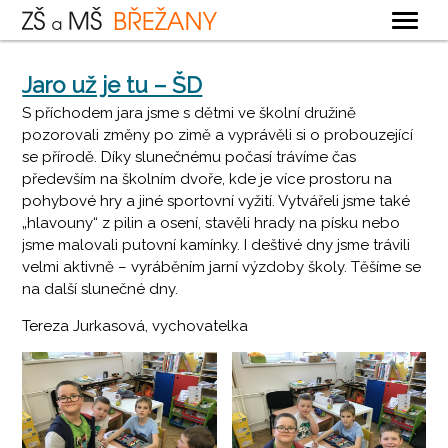
OBECNÉ
Jaro už je tu – ŠD
ZÁKLADNÍ ŠKOLA
S příchodem jara jsme s dětmi ve školní družině
pozorovali změny po zimě a vyprávěli si o probouzející
MATEŘSKÁ ŠKOLA
se přírodě. Díky slunečnému počasí trávíme čas
především na školním dvoře, kde je více prostoru na
ŠKOLNÍ DRUŽINA
pohybové hry a jiné sportovní vyžití. Vytvářeli jsme také
ŠKOLNÍ JÍDELNA
„hlavouny“ z pilin a osení, stavěli hrady na písku nebo
jsme malovali putovní kamínky. I deštivé dny jsme trávili
KONTAKTY
velmi aktivně – vyráběním jarní výzdoby školy. Těšíme se
na další slunečné dny.
Tereza Jurkasová, vychovatelka