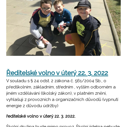
Ředitelské volno v úterý 22. 3. 2022
V souladu s § 24 odst. 2 zákona č. 561/2004 Sb., o
předškolním, základním, středním , vyšším odborném a
jiném vzdělávání (školský zákon), v platném znění,
vyhlašuji z provozních a organizačních důvodů (vypnutí
energie z důvodu údržby)
ředitelské volno v úterý 22. 3. 2022.
Školní družina bude mimo provoz. Školní jídelna nebude