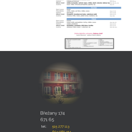
Břežany 174
671 65
tel.:
515 277 113
604 969 454