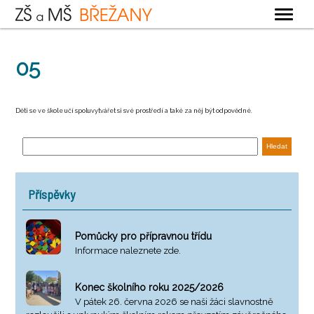
OBECNÉ
05
ZÁKLADNÍ ŠKOLA
MATEŘSKÁ ŠKOLA
Děti se ve škole učí spoluvytvářet si své prostředí a také za něj být odpovědné.
ŠKOLNÍ DRUŽINA
ŠKOLNÍ JÍDELNA
KONTAKTY
Příspěvky
Pomůcky pro přípravnou třídu
Informace naleznete zde.
Konec školního roku 2025/2026
V pátek 26. června 2026 se naši žáci slavnostně