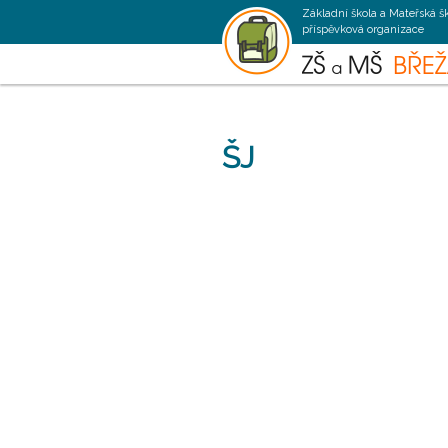
Základní škola a Mateřská š
příspěvková organizace
ŠJ