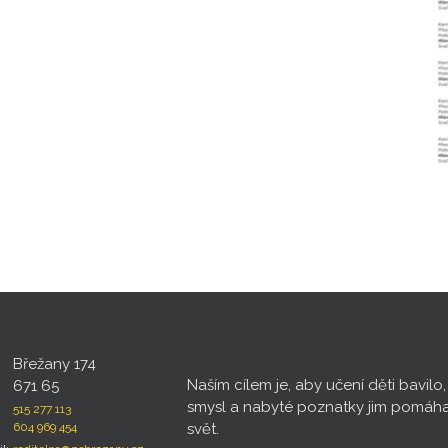
Břežany 174
Naším cílem je, aby učení děti bavilo
671 65
smysl a nabyté poznatky jim pomáh
515 277 113
604 969 454
svět.