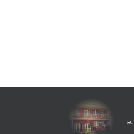
tel.: