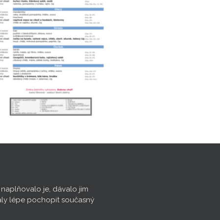
, naplňovalo je, dávalo jim
aly lépe pochopit současný