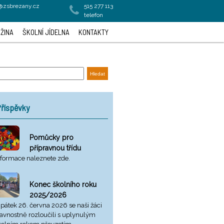
a@zsbrezany.cz
515 277 113
telefon
ŽINA
ŠKOLNÍ JÍDELNA
KONTAKTY
říspěvky
Pomůcky pro
přípravnou třídu
nformace naleznete zde.
Konec školního roku
2025/2026
 pátek 26. června 2026 se naši žáci
lavnostně rozloučili s uplynulým