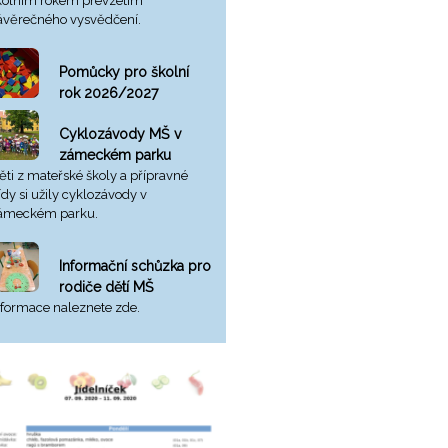
kolním rokem převzetím
ávěrečného vysvědčení.
Pomůcky pro školní
rok 2026/2027
Cyklozávody MŠ v
zámeckém parku
ěti z mateřské školy a přípravné
řídy si užily cyklozávody v
ámeckém parku.
Informační schůzka pro
rodiče dětí MŠ
nformace naleznete zde.