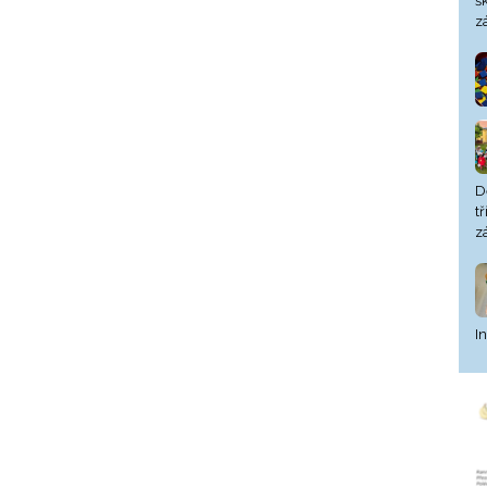
š
z
D
t
z
I