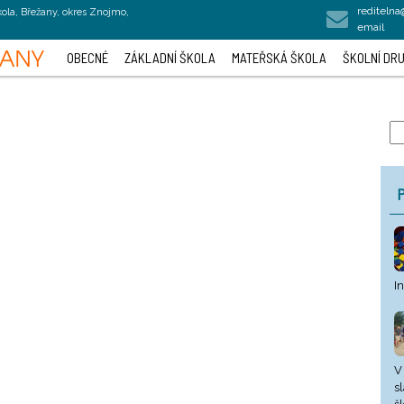
rediteln
kola, Břežany, okres Znojmo,
email
OBECNÉ
ZÁKLADNÍ ŠKOLA
MATEŘSKÁ ŠKOLA
ŠKOLNÍ DRU
P
I
V
s