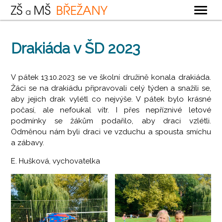
OBECNÉ
Drakiáda v ŠD 2023
ZÁKLADNÍ ŠKOLA
MATEŘSKÁ ŠKOLA
V pátek 13.10.2023 se ve školní družině konala drakiáda.
Žáci se na drakiádu připravovali celý týden a snažili se,
ŠKOLNÍ DRUŽINA
aby jejich drak vylétl co nejvýše. V pátek bylo krásné
ŠKOLNÍ JÍDELNA
počasí, ale nefoukal vítr. I přes nepříznivé letové
podmínky se žákům podařilo, aby draci vzlétli.
KONTAKTY
Odměnou nám byli draci ve vzduchu a spousta smíchu
a zábavy.
E. Hušková, vychovatelka