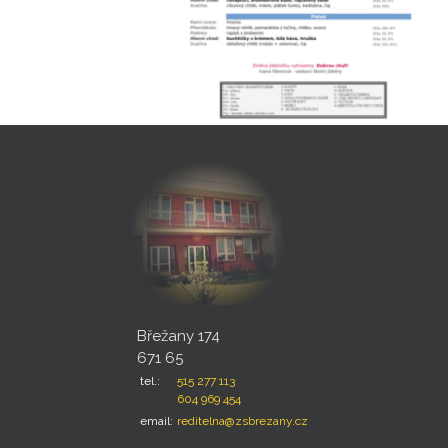
Břežany 174
671 65
tel.:
515 277 113
604 969 454
email:
reditelna@zsbrezany.cz