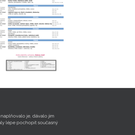
, naplňovalo je, dávalo jim
aly lépe pochopit současný