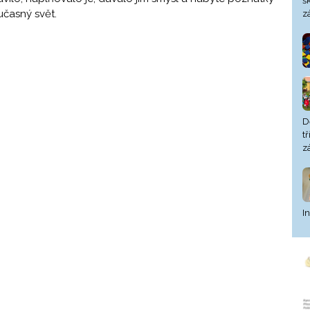
š
časný svět.
z
D
t
z
I