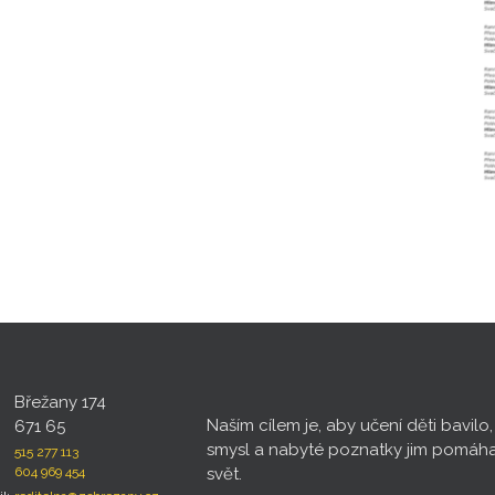
Břežany 174
Naším cílem je, aby učení děti bavilo
671 65
smysl a nabyté poznatky jim pomáh
515 277 113
604 969 454
svět.