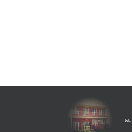
tel.: