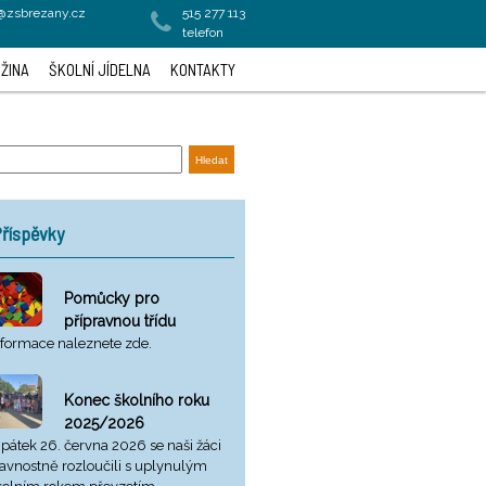
a@zsbrezany.cz
515 277 113
telefon
ŽINA
ŠKOLNÍ JÍDELNA
KONTAKTY
říspěvky
Pomůcky pro
přípravnou třídu
nformace naleznete zde.
Konec školního roku
2025/2026
 pátek 26. června 2026 se naši žáci
lavnostně rozloučili s uplynulým