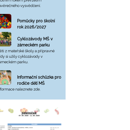
kolním rokem převzetím
ávěrečného vysvědčení.
Pomůcky pro školní
rok 2026/2027
Cyklozávody MŠ v
zámeckém parku
ěti z mateřské školy a přípravné
řídy si užily cyklozávody v
ámeckém parku.
Informační schůzka pro
rodiče dětí MŠ
nformace naleznete zde.