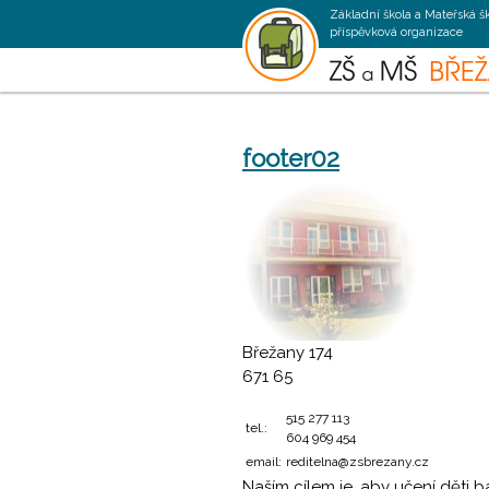
Základní škola a Mateřská š
příspěvková organizace
footer02
Břežany 174
671 65
515 277 113
tel.:
604 969 454
email:
reditelna@zsbrezany.cz
Naším cílem je, aby učení děti 