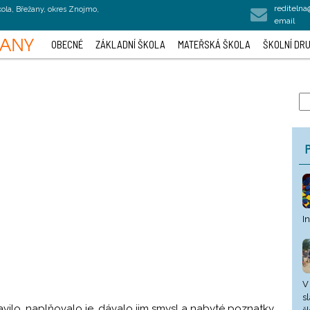
rediteln
kola, Břežany, okres Znojmo,
email
OBECNÉ
ZÁKLADNÍ ŠKOLA
MATEŘSKÁ ŠKOLA
ŠKOLNÍ DRU
P
I
V
s
bavilo, naplňovalo je, dávalo jim smysl a nabyté poznatky