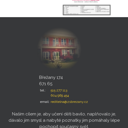
Břežany 174
671 65
tel.:
515 277 113
604 969 454
email:
reditelna@zsbrezany.cz
Naším cílem je, aby učení děti bavilo, naplňovalo je,
dávalo jim smysl a nabyté poznatky jim pomáhaly lépe
pochopit současný svět.