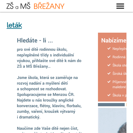
OBECNÉ
leták
ZÁKLADNÍ ŠKOLA
MATEŘSKÁ ŠKOLA
ŠKOLNÍ DRUŽINA
ŠKOLNÍ JÍDELNA
KONTAKTY