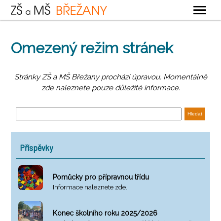
OBECNÉ
Omezený režim stránek
ZÁKLADNÍ ŠKOLA
MATEŘSKÁ ŠKOLA
Stránky ZŠ a MŠ Břežany prochází úpravou. Momentálně
zde naleznete pouze důležité informace.
ŠKOLNÍ DRUŽINA
ŠKOLNÍ JÍDELNA
KONTAKTY
Příspěvky
Pomůcky pro přípravnou třídu
Informace naleznete zde.
Konec školního roku 2025/2026