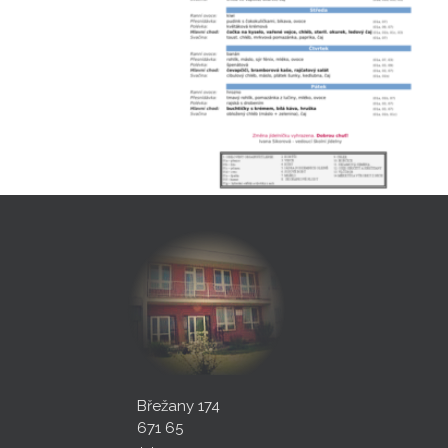
Břežany 174
671 65