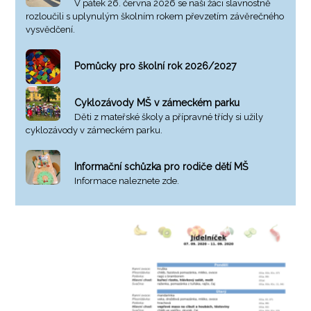
V pátek 26. června 2026 se naši žáci slavnostně
rozloučili s uplynulým školním rokem převzetím závěrečného
vysvědčení.
Pomůcky pro školní rok 2026/2027
Cyklozávody MŠ v zámeckém parku
Děti z mateřské školy a přípravné třídy si užily
cyklozávody v zámeckém parku.
Informační schůzka pro rodiče dětí MŠ
Informace naleznete zde.