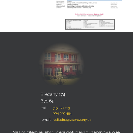
Břežany 174
671 65
tel.:
515 277 113
604 969 454
email:
reditelna@zsbrezany.cz
Naším cílem je, aby učení děti bavilo, naplňovalo je,