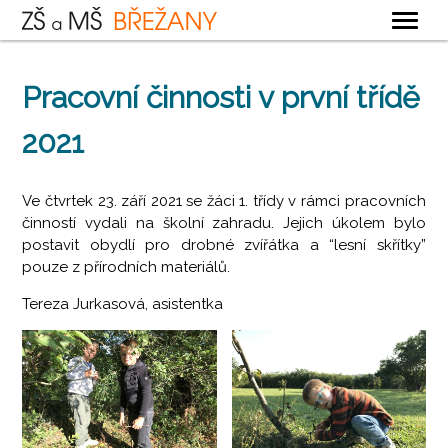
OBECNÉ
Pracovní činnosti v první třídě
ZÁKLADNÍ ŠKOLA
2021
MATEŘSKÁ ŠKOLA
ŠKOLNÍ DRUŽINA
Ve čtvrtek 23. září 2021 se žáci 1. třídy v rámci pracovních
ŠKOLNÍ JÍDELNA
činností vydali na školní zahradu. Jejich úkolem bylo
postavit obydlí pro drobné zvířátka a “lesní skřítky”
KONTAKTY
pouze z přírodních materiálů.
Tereza Jurkasová, asistentka