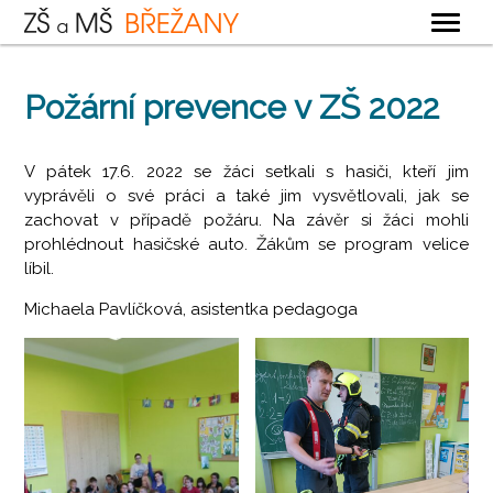
OBECNÉ
Požární prevence v ZŠ 2022
ZÁKLADNÍ ŠKOLA
MATEŘSKÁ ŠKOLA
V pátek 17.6. 2022 se žáci setkali s hasiči, kteří jim
vyprávěli o své práci a také jim vysvětlovali, jak se
ŠKOLNÍ DRUŽINA
zachovat v případě požáru. Na závěr si žáci mohli
ŠKOLNÍ JÍDELNA
prohlédnout hasičské auto. Žákům se program velice
líbil.
KONTAKTY
Michaela Pavlíčková, asistentka pedagoga